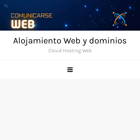
Skip
to
content
Alojamiento Web y dominios
Cloud Hosting Web