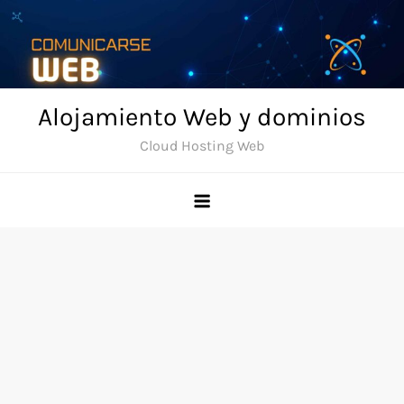
Skip
to
content
Alojamiento Web y dominios
Cloud Hosting Web