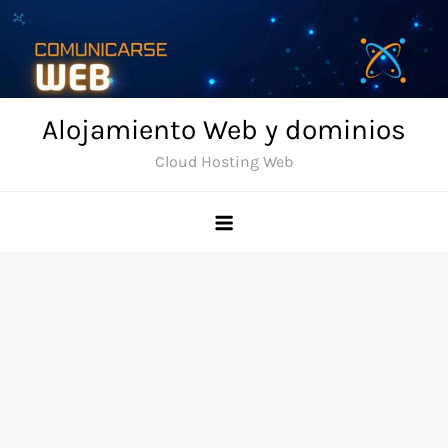
Skip
to
content
Alojamiento Web y dominios
Cloud Hosting Web