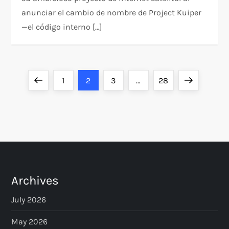
anunciar el cambio de nombre de Project Kuiper
—el código interno […]
P
Previous
Page
Page
Page
Page
Next
1
2
3
…
28
o
page
page
s
t
s
Archives
p
July 2026
a
May 2026