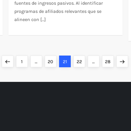
fuentes de ingresos pasivos. Al identificar
programas de afiliados relevantes que se
alineen con […]
Previous
Page
Page
Page
Page
Page
Next
1
…
20
21
22
…
28
page
page