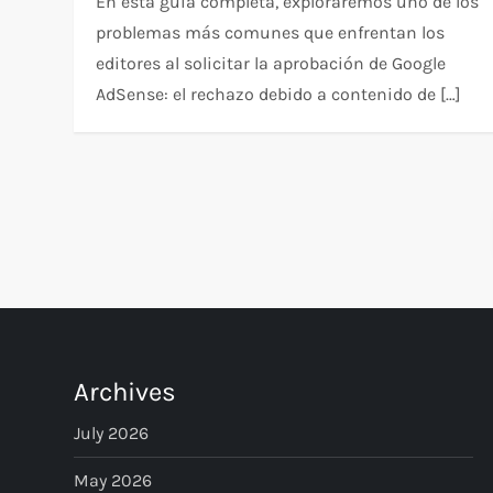
En esta guía completa, exploraremos uno de los
problemas más comunes que enfrentan los
editores al solicitar la aprobación de Google
AdSense: el rechazo debido a contenido de […]
P
o
s
t
Archives
s
July 2026
p
May 2026