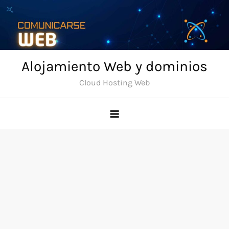
Skip
to
content
Alojamiento Web y dominios
Cloud Hosting Web