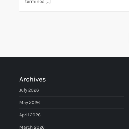
términos […]
P
o
s
t
Archives
s
July 2026
p
May 2026
April 2026
a
March 2026