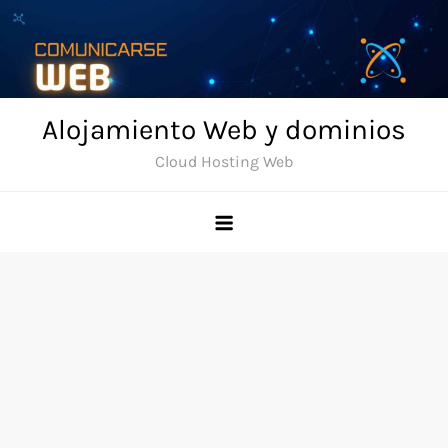
Skip
to
content
Alojamiento Web y dominios
Cloud Hosting Web