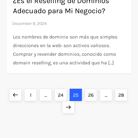
¿Es el Reselling de Dominios
Adecuado para Mi Negocio?
Los nombres de dominio son más que simples
direcciones en la web: son activos valiosos.
Comprar y revender dominios, conocido como
domain reselling, es una actividad que ha […]
P
Previous
Page
Page
Page
Page
Page
1
…
24
25
26
…
28
o
page
Next
page
s