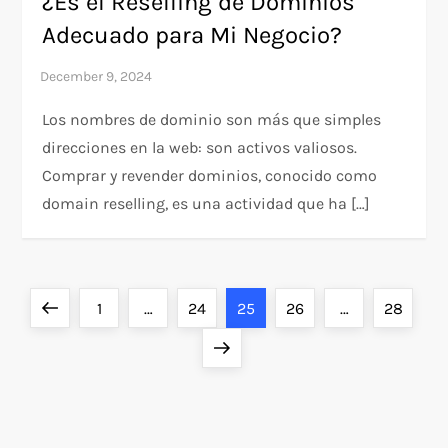
¿Es el Reselling de Dominios
Adecuado para Mi Negocio?
Los nombres de dominio son más que simples
direcciones en la web: son activos valiosos.
Comprar y revender dominios, conocido como
domain reselling, es una actividad que ha […]
P
Previous
Page
Page
Page
Page
Page
1
…
24
25
26
…
28
o
page
Next
page
s