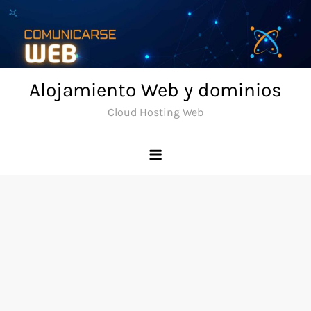
Skip
to
content
Alojamiento Web y dominios
Cloud Hosting Web