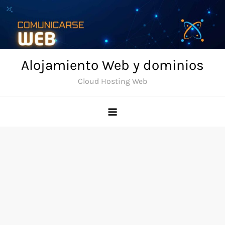
Skip
to
content
Alojamiento Web y dominios
Cloud Hosting Web