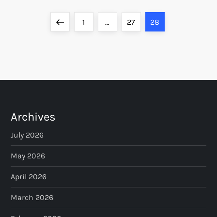
P
Previous
Page
Page
Page
1
…
27
28
o
page
s
t
s
Archives
p
July 2026
a
May 2026
April 2026
g
March 2026
i