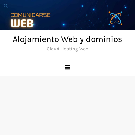
Skip
to
content
Alojamiento Web y dominios
Cloud Hosting Web