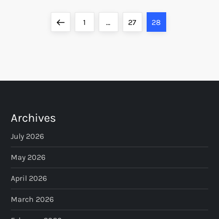
P
Previous
Page
Page
Page
1
…
27
28
o
page
s
t
s
Archives
p
July 2026
a
May 2026
April 2026
g
March 2026
i