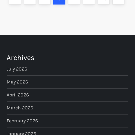
o
page
page
s
t
s
Archives
p
July 2026
a
May 2026
April 2026
g
March 2026
i
February 2026
n
January 2026