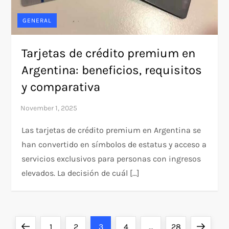
GENERAL
Tarjetas de crédito premium en
Argentina: beneficios, requisitos
y comparativa
Las tarjetas de crédito premium en Argentina se
han convertido en símbolos de estatus y acceso a
servicios exclusivos para personas con ingresos
elevados. La decisión de cuál […]
P
Previous
Page
Page
Page
Page
Page
Next
1
2
3
4
…
28