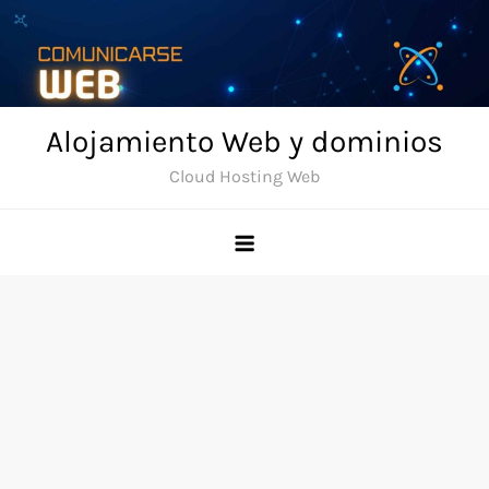
Skip
to
content
Alojamiento Web y dominios
Cloud Hosting Web