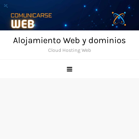
Skip
to
content
Alojamiento Web y dominios
Cloud Hosting Web