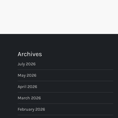
P
o
s
t
Archives
s
July 2026
p
May 2026
April 2026
a
March 2026
g
February 2026
i