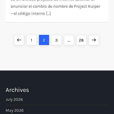
anunciar el cambio de nombre de Project Kuiper
—el código interno […]
P
Previous
Page
Page
Page
Page
Next
1
2
3
…
28
o
page
page
s
t
s
Archives
p
July 2026
a
May 2026