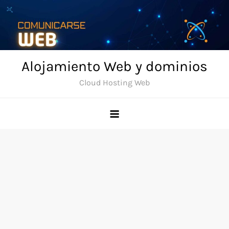
Skip
to
content
Alojamiento Web y dominios
Cloud Hosting Web