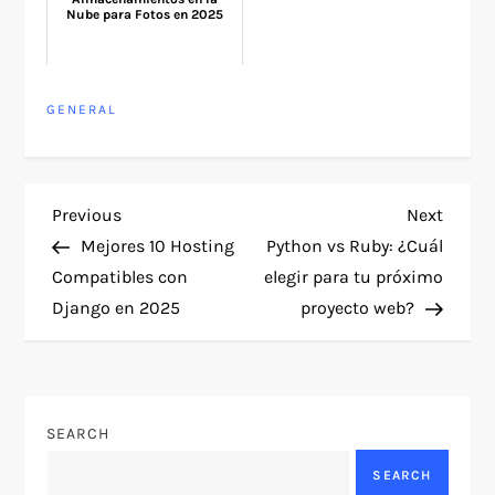
Nube para Fotos en 2025
GENERAL
P
Previous
Next
Previous
Next
Post
Post
Mejores 10 Hosting
Python vs Ruby: ¿Cuál
o
Compatibles con
elegir para tu próximo
Django en 2025
proyecto web?
s
t
n
SEARCH
a
SEARCH