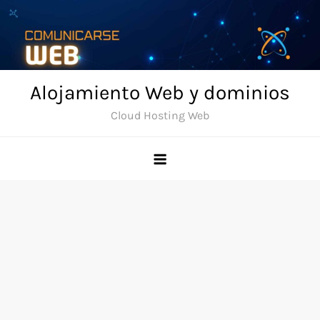
Skip
to
content
Alojamiento Web y dominios
Cloud Hosting Web