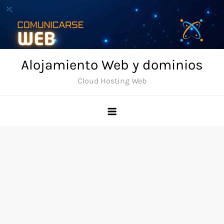
Skip
to
content
Alojamiento Web y dominios
Cloud Hosting Web