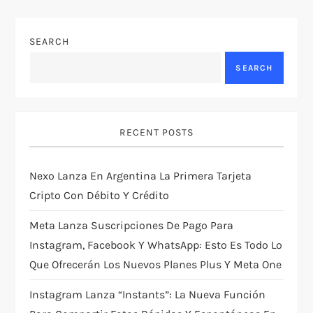
n
SEARCH
a
SEARCH
v
i
RECENT POSTS
g
Nexo Lanza En Argentina La Primera Tarjeta
a
Cripto Con Débito Y Crédito
t
Meta Lanza Suscripciones De Pago Para
i
Instagram, Facebook Y WhatsApp: Esto Es Todo Lo
Que Ofrecerán Los Nuevos Planes Plus Y Meta One
o
Instagram Lanza “Instants”: La Nueva Función