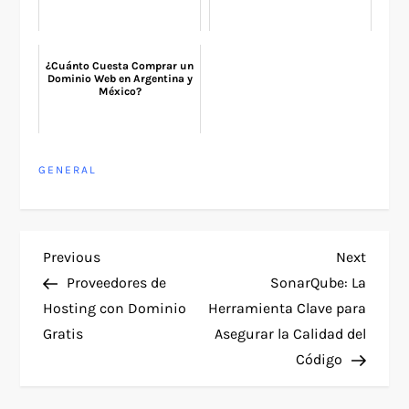
¿Cuánto Cuesta Comprar un
Dominio Web en Argentina y
México?
GENERAL
P
Previous
Next
Previous
Next
Post
Post
Proveedores de
SonarQube: La
o
Hosting con Dominio
Herramienta Clave para
Gratis
Asegurar la Calidad del
s
Código
t