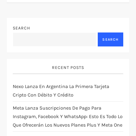
t
n
SEARCH
a
SEARCH
v
i
RECENT POSTS
g
Nexo Lanza En Argentina La Primera Tarjeta
a
Cripto Con Débito Y Crédito
t
Meta Lanza Suscripciones De Pago Para
i
Instagram, Facebook Y WhatsApp: Esto Es Todo Lo
Que Ofrecerán Los Nuevos Planes Plus Y Meta One
o