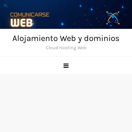
Skip
to
content
Alojamiento Web y dominios
Cloud Hosting Web