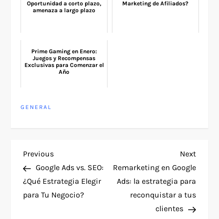
Oportunidad a corto plazo,
Marketing de Afiliados?
amenaza a largo plazo
Prime Gaming en Enero:
Juegos y Recompensas
Exclusivas para Comenzar el
Año
GENERAL
P
Previous
Next
Previous
Next
Post
Post
Google Ads vs. SEO:
Remarketing en Google
o
¿Qué Estrategia Elegir
Ads: la estrategia para
para Tu Negocio?
reconquistar a tus
s
clientes