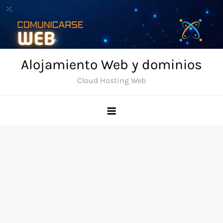
Skip
to
content
Alojamiento Web y dominios
Cloud Hosting Web