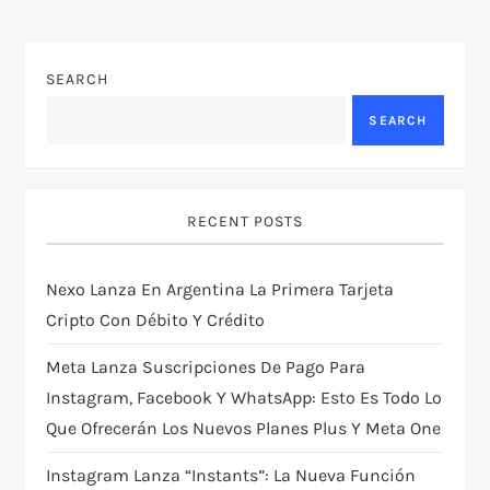
n
SEARCH
a
SEARCH
v
i
RECENT POSTS
g
Nexo Lanza En Argentina La Primera Tarjeta
a
Cripto Con Débito Y Crédito
t
Meta Lanza Suscripciones De Pago Para
i
Instagram, Facebook Y WhatsApp: Esto Es Todo Lo
Que Ofrecerán Los Nuevos Planes Plus Y Meta One
o
Instagram Lanza “Instants”: La Nueva Función