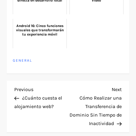
directa en desarrollo local
Video
Android 16: Cinco funciones
visuales que transformarán
tu experiencia móvil
GENERAL
P
Previous
Next
Previous
Next
Post
Post
¿Cuánto cuesta el
Cómo Realizar una
o
alojamiento web?
Transferencia de
Dominio Sin Tiempo de
s
Inactividad
t