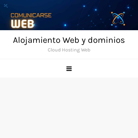
Skip
to
content
Alojamiento Web y dominios
Cloud Hosting Web