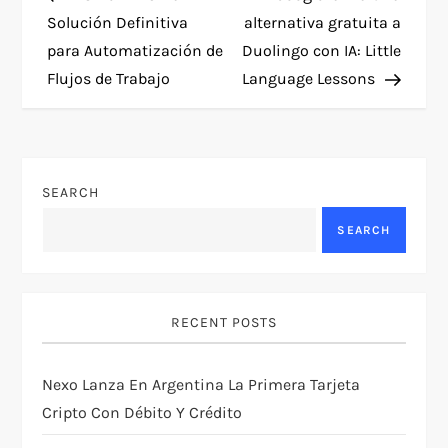
o
Solución Definitiva
alternativa gratuita a
para Automatización de
Duolingo con IA: Little
s
Flujos de Trabajo
Language Lessons
t
n
SEARCH
a
SEARCH
v
i
RECENT POSTS
g
Nexo Lanza En Argentina La Primera Tarjeta
a
Cripto Con Débito Y Crédito
t