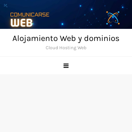
Skip
to
content
Alojamiento Web y dominios
Cloud Hosting Web