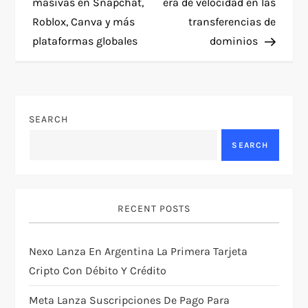
masivas en Snapchat,
era de velocidad en las
s
Roblox, Canva y más
transferencias de
t
plataformas globales
dominios
n
a
SEARCH
v
SEARCH
i
g
RECENT POSTS
a
Nexo Lanza En Argentina La Primera Tarjeta
t
Cripto Con Débito Y Crédito
i
Meta Lanza Suscripciones De Pago Para