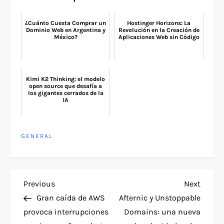
¿Cuánto Cuesta Comprar un
Hostinger Horizons: La
Dominio Web en Argentina y
Revolución en la Creación de
México?
Aplicaciones Web sin Código
Kimi K2 Thinking: el modelo
open source que desafía a
los gigantes cerrados de la
IA
GENERAL
P
Previous
Next
Previous
Next
Post
Post
Gran caída de AWS
Afternic y Unstoppable
o
provoca interrupciones
Domains: una nueva