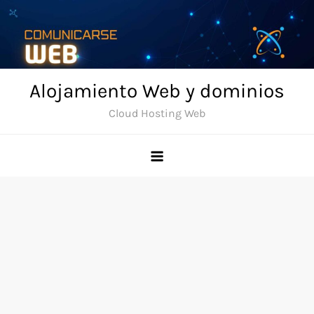
Skip
to
content
Alojamiento Web y dominios
Cloud Hosting Web