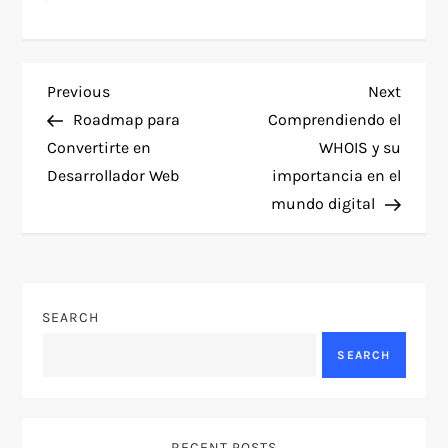
P
Previous
Next
Previous
Next
Post
Post
Roadmap para
Comprendiendo el
o
Convertirte en
WHOIS y su
Desarrollador Web
importancia en el
s
mundo digital
t
n
SEARCH
a
SEARCH
v
i
RECENT POSTS