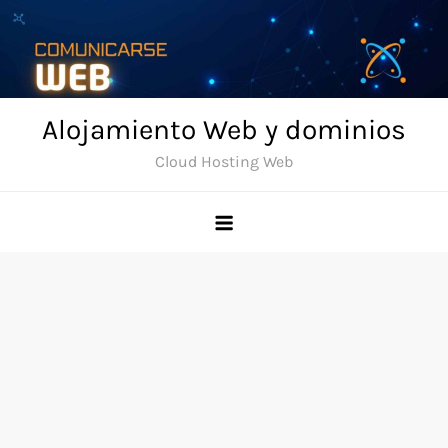
Skip
to
content
Alojamiento Web y dominios
Cloud Hosting Web