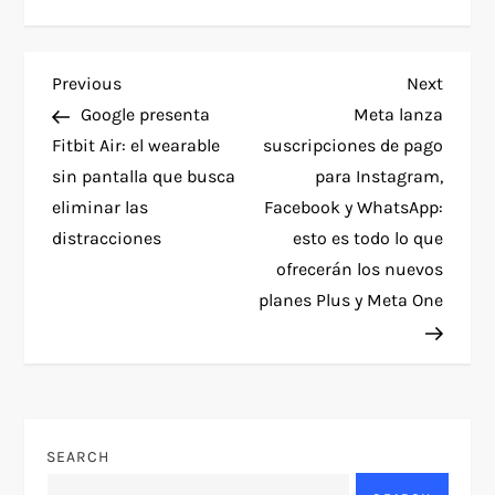
P
Previous
Next
Previous
Next
Post
Post
Google presenta
Meta lanza
o
Fitbit Air: el wearable
suscripciones de pago
sin pantalla que busca
para Instagram,
s
eliminar las
Facebook y WhatsApp:
t
distracciones
esto es todo lo que
ofrecerán los nuevos
n
planes Plus y Meta One
a
v
i
SEARCH