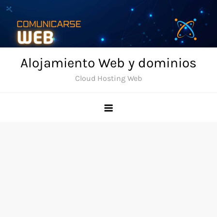
Skip
to
content
Alojamiento Web y dominios
Cloud Hosting Web