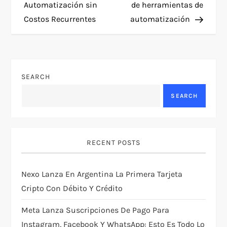
Automatización sin
de herramientas de
s
Costos Recurrentes
automatización
t
n
SEARCH
a
SEARCH
v
i
RECENT POSTS
g
Nexo Lanza En Argentina La Primera Tarjeta
a
Cripto Con Débito Y Crédito
t
Meta Lanza Suscripciones De Pago Para
Instagram, Facebook Y WhatsApp: Esto Es Todo Lo