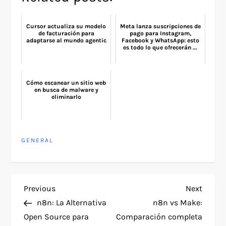
Cursor actualiza su modelo
Meta lanza suscripciones de
de facturación para
pago para Instagram,
adaptarse al mundo agentic
Facebook y WhatsApp: esto
es todo lo que ofrecerán ...
Cómo escanear un sitio web
en busca de malware y
eliminarlo
GENERAL
P
Previous
Next
Previous
Next
Post
Post
n8n: La Alternativa
n8n vs Make:
o
Open Source para
Comparación completa