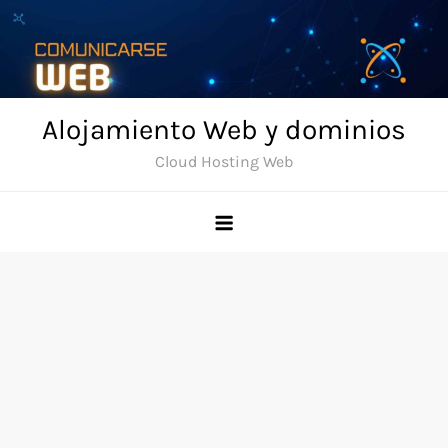
Skip
to
content
Alojamiento Web y dominios
Cloud Hosting Web