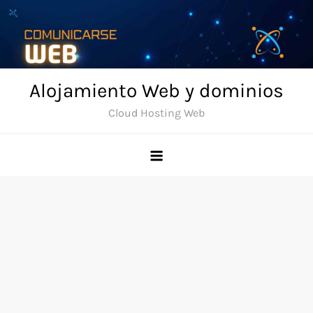
Skip
to
content
Alojamiento Web y dominios
Cloud Hosting Web