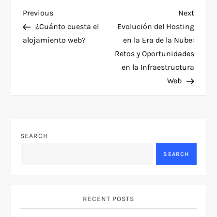
P
Previous
Next
Previous
Next
Post
Post
¿Cuánto cuesta el
Evolución del Hosting
o
alojamiento web?
en la Era de la Nube:
Retos y Oportunidades
s
en la Infraestructura
t
Web
n
a
SEARCH
v
SEARCH
i
g
RECENT POSTS