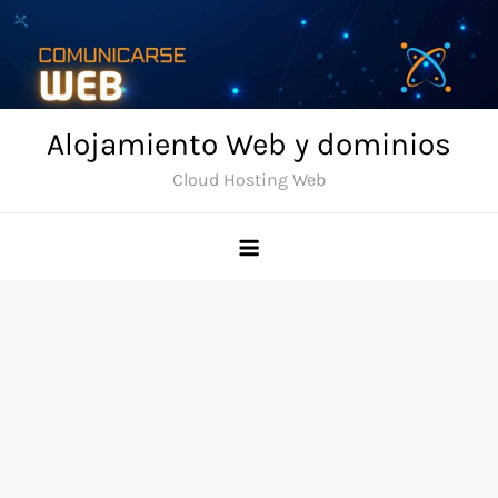
Skip
to
content
Alojamiento Web y dominios
Cloud Hosting Web