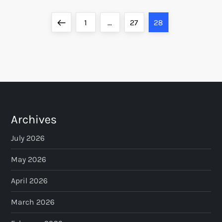
P
Previous
Page
Page
Page
1
…
27
28
o
page
s
t
s
Archives
p
July 2026
a
May 2026
April 2026
g
March 2026
i