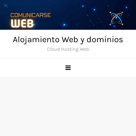
Skip
to
content
Alojamiento Web y dominios
Cloud Hosting Web