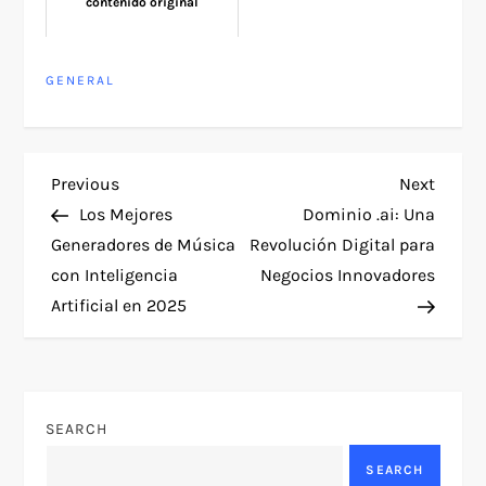
contenido original
GENERAL
P
Previous
Next
Previous
Next
Post
Post
Los Mejores
Dominio .ai: Una
o
Generadores de Música
Revolución Digital para
con Inteligencia
Negocios Innovadores
s
Artificial en 2025
t
n
SEARCH
a
SEARCH