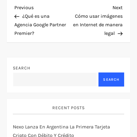
P
Previous
Next
Previous
Next
Post
Post
¿Qué es una
Cómo usar imágenes
o
Agencia Google Partner
en Internet de manera
Premier?
legal
s
t
n
SEARCH
a
SEARCH
v
i
RECENT POSTS
g
Nexo Lanza En Argentina La Primera Tarjeta
Cripto Con Débito Y Crédito