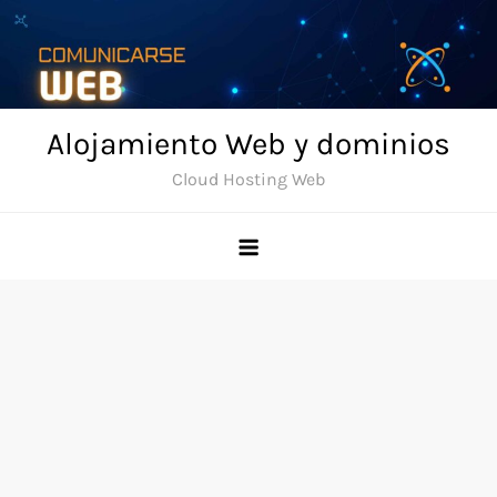
Skip
to
content
Alojamiento Web y dominios
Cloud Hosting Web