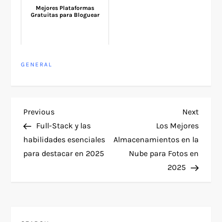
Mejores Plataformas
Gratuitas para Bloguear
GENERAL
P
Previous
Next
Previous
Next
Post
Post
Full-Stack y las
Los Mejores
o
habilidades esenciales
Almacenamientos en la
para destacar en 2025
Nube para Fotos en
s
2025
t
n