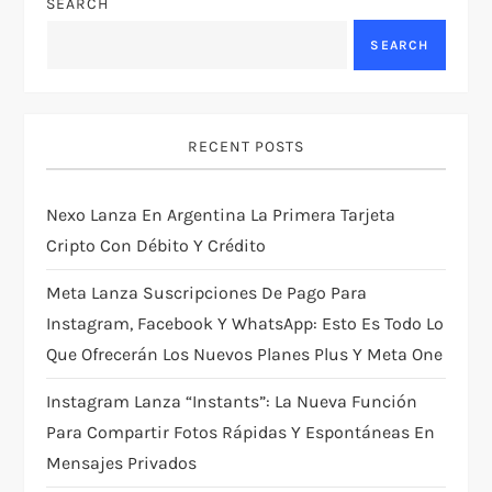
SEARCH
a
SEARCH
v
i
RECENT POSTS
g
Nexo Lanza En Argentina La Primera Tarjeta
a
Cripto Con Débito Y Crédito
t
Meta Lanza Suscripciones De Pago Para
i
Instagram, Facebook Y WhatsApp: Esto Es Todo Lo
Que Ofrecerán Los Nuevos Planes Plus Y Meta One
o
Instagram Lanza “Instants”: La Nueva Función
n
Para Compartir Fotos Rápidas Y Espontáneas En
Mensajes Privados