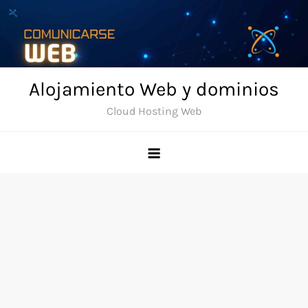
Skip
to
content
Alojamiento Web y dominios
Cloud Hosting Web