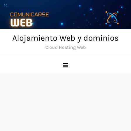
Skip
to
content
Alojamiento Web y dominios
Cloud Hosting Web