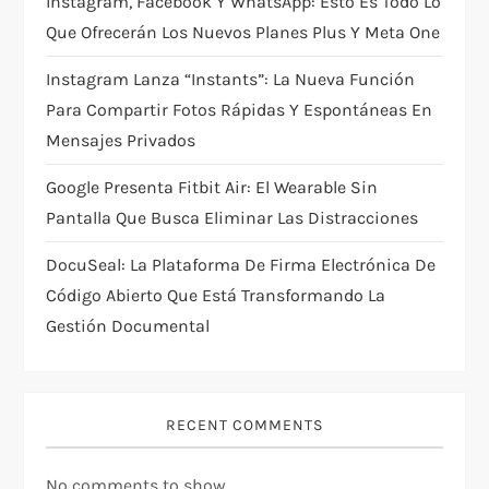
i
Instagram, Facebook Y WhatsApp: Esto Es Todo Lo
Que Ofrecerán Los Nuevos Planes Plus Y Meta One
o
Instagram Lanza “Instants”: La Nueva Función
n
Para Compartir Fotos Rápidas Y Espontáneas En
Mensajes Privados
Google Presenta Fitbit Air: El Wearable Sin
Pantalla Que Busca Eliminar Las Distracciones
DocuSeal: La Plataforma De Firma Electrónica De
Código Abierto Que Está Transformando La
Gestión Documental
RECENT COMMENTS
No comments to show.