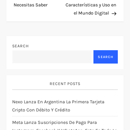
Necesitas Saber
Características y Uso en
s
el Mundo Digital
t
n
SEARCH
a
SEARCH
v
i
RECENT POSTS
g
Nexo Lanza En Argentina La Primera Tarjeta
a
Cripto Con Débito Y Crédito
t
Meta Lanza Suscripciones De Pago Para