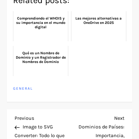
Related posts:
Comprendiendo el WHOIS y
Las mejores alternativas a
su importancia en el mundo
OneDrive en 2025
digital
Qué es un Nombre de
Dominio y un Registrador de
Nombres de Dominio
GENERAL
P
Previous
Next
Previous
Next
Post
Post
Image to SVG
Dominios de Países:
o
Converter: Todo lo que
Importancia,