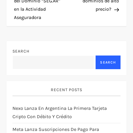
o
del Dominio “SEG.AR”
dominios de alto
en la Actividad
precio?
s
Aseguradora
t
n
SEARCH
a
SEARCH
v
i
RECENT POSTS
g
Nexo Lanza En Argentina La Primera Tarjeta
a
Cripto Con Débito Y Crédito
t
Meta Lanza Suscripciones De Pago Para