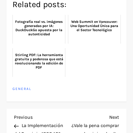
Related posts:
Fotografía real vs. imágenes
Web Summit en Vancouver:
generadas por IA:
Una Oportunidad Única para
DuckDuckGo apuesta por la
el Sector Tecnológico
autenticidad
Stirling PDF: La herramienta
gratuita y poderosa que está
revolucionando la edición de
PDF
GENERAL
P
Previous
Next
Previous
Next
Post
Post
La Implementación
¿Vale la pena comprar