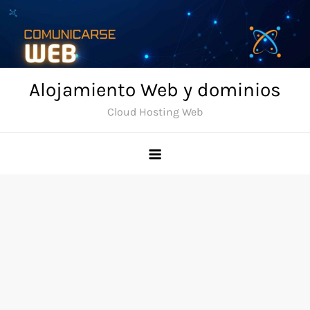
Skip
to
content
Alojamiento Web y dominios
Cloud Hosting Web